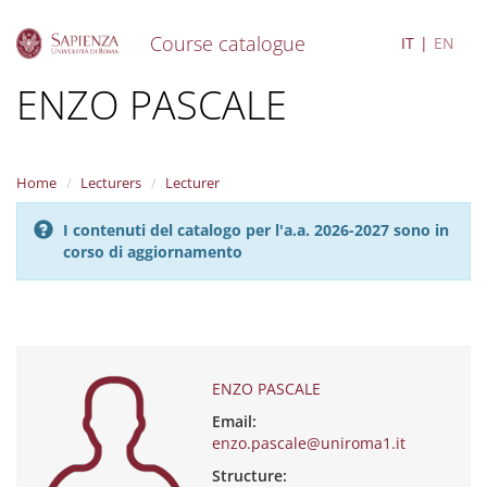
Course catalogue
IT
EN
S
ENZO PASCALE
k
i
p
t
Home
Lecturers
Lecturer
o
m
I contenuti del catalogo per l'a.a. 2026-2027 sono in
a
corso di aggiornamento
i
n
c
o
n
t
e
ENZO PASCALE
n
Email:
t
enzo.pascale@uniroma1.it
Structure: