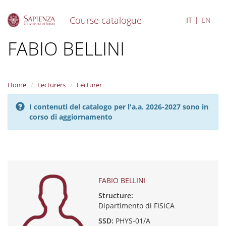
Course catalogue
IT
EN
S
FABIO BELLINI
k
i
p
t
Home
Lecturers
Lecturer
o
m
I contenuti del catalogo per l'a.a. 2026-2027 sono in
a
corso di aggiornamento
i
n
c
o
n
t
e
FABIO BELLINI
n
Structure:
t
Dipartimento di FISICA
SSD:
PHYS-01/A