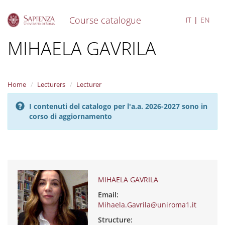
Course catalogue
IT
EN
S
MIHAELA GAVRILA
k
i
p
t
Home
Lecturers
Lecturer
o
m
I contenuti del catalogo per l'a.a. 2026-2027 sono in
a
corso di aggiornamento
i
n
c
o
n
t
e
MIHAELA GAVRILA
n
Email:
t
Mihaela.Gavrila@uniroma1.it
Structure: