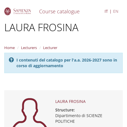
Course catalogue
IT
EN
S
LAURA FROSINA
k
i
p
t
Home
Lecturers
Lecturer
o
m
I contenuti del catalogo per l'a.a. 2026-2027 sono in
a
corso di aggiornamento
i
n
c
o
n
t
e
LAURA FROSINA
n
Structure:
t
Dipartimento di SCIENZE
POLITICHE