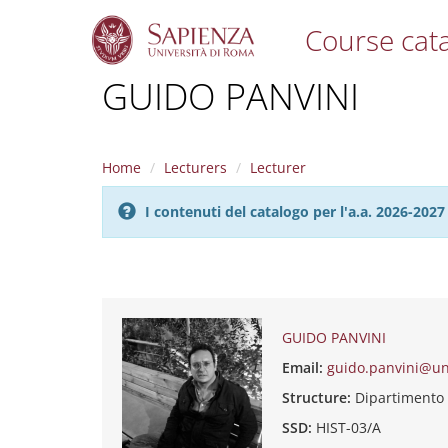
Course cat
S
GUIDO PANVINI
k
i
p
t
Home
Lecturers
Lecturer
o
m
I contenuti del catalogo per l'a.a. 2026-20
a
i
n
c
o
n
t
GUIDO PANVINI
e
Email:
guido.panvini@un
n
t
Structure:
Dipartimento
SSD:
HIST-03/A