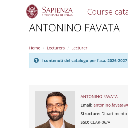
Course cat
S
ANTONINO FAVATA
k
i
p
t
Home
Lecturers
Lecturer
o
m
I contenuti del catalogo per l'a.a. 2026-20
a
i
n
c
o
n
t
ANTONINO FAVATA
e
Email:
antonino.favata@
n
t
Structure:
Dipartimento
SSD:
CEAR-06/A