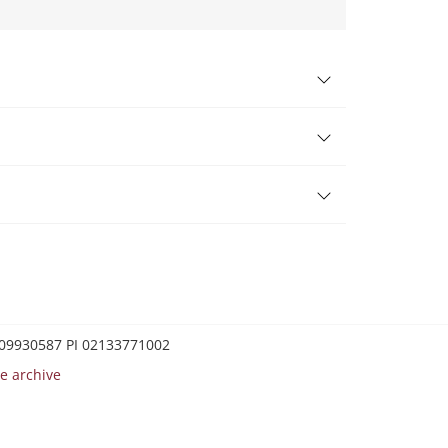
0209930587 PI 02133771002
e archive