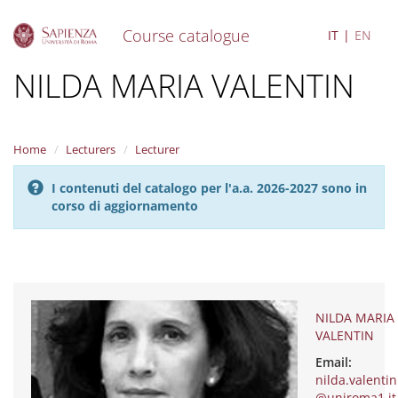
Course catalogue
IT
EN
S
NILDA MARIA VALENTIN
k
i
p
t
Home
Lecturers
Lecturer
o
m
I contenuti del catalogo per l'a.a. 2026-2027 sono in
a
corso di aggiornamento
i
n
c
o
n
t
e
NILDA MARIA
n
VALENTIN
t
Email:
nilda.valentin
@uniroma1.it