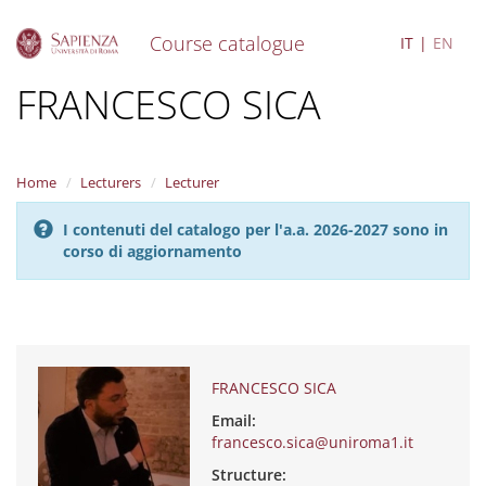
Course catalogue
IT
EN
S
FRANCESCO SICA
k
i
p
t
Home
Lecturers
Lecturer
o
m
I contenuti del catalogo per l'a.a. 2026-2027 sono in
a
corso di aggiornamento
i
n
c
o
n
t
e
FRANCESCO SICA
n
Email:
t
francesco.sica@uniroma1.it
Structure: