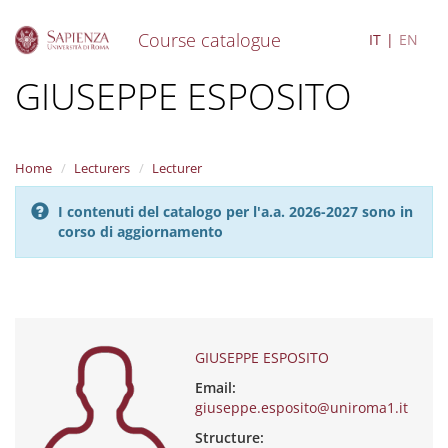
Course catalogue
IT
EN
S
GIUSEPPE ESPOSITO
k
i
p
t
Home
Lecturers
Lecturer
o
m
I contenuti del catalogo per l'a.a. 2026-2027 sono in
a
corso di aggiornamento
i
n
c
o
n
t
e
GIUSEPPE ESPOSITO
n
Email:
t
giuseppe.esposito@uniroma1.it
Structure: