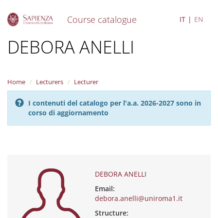
Course catalogue
IT
EN
S
DEBORA ANELLI
k
i
p
t
Home
Lecturers
Lecturer
o
m
I contenuti del catalogo per l'a.a. 2026-2027 sono in
a
corso di aggiornamento
i
n
c
o
n
t
e
DEBORA ANELLI
n
Email:
t
debora.anelli@uniroma1.it
Structure: