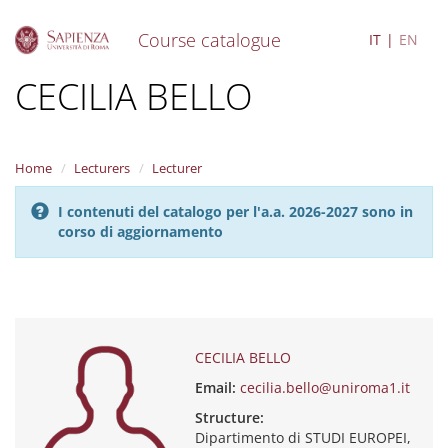
Course catalogue
IT
EN
S
CECILIA BELLO
k
i
p
t
Home
Lecturers
Lecturer
o
m
I contenuti del catalogo per l'a.a. 2026-2027 sono in
a
corso di aggiornamento
i
n
c
o
n
t
e
CECILIA BELLO
n
Email:
cecilia.bello@uniroma1.it
t
Structure:
Dipartimento di STUDI EUROPEI,