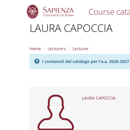
Course cat
S
LAURA CAPOCCIA
k
i
p
t
Home
Lecturers
Lecturer
o
m
I contenuti del catalogo per l'a.a. 2026-20
a
i
n
c
o
n
t
LAURA CAPOCCIA
e
n
t