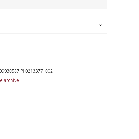
0209930587 PI 02133771002
e archive