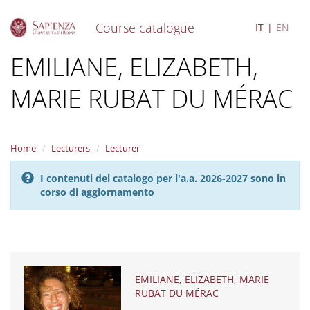
Course catalogue
IT
EN
S
EMILIANE, ELIZABETH,
k
i
MARIE RUBAT DU MÉRAC
p
t
o
m
a
Home
Lecturers
Lecturer
i
n
I contenuti del catalogo per l'a.a. 2026-2027 sono in
c
corso di aggiornamento
o
n
t
e
n
t
EMILIANE, ELIZABETH, MARIE
RUBAT DU MÉRAC