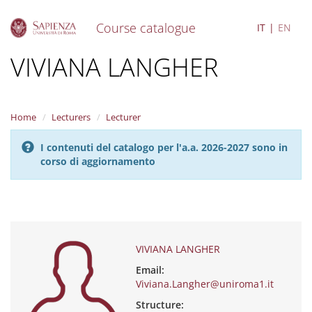
Course catalogue
IT
EN
S
VIVIANA LANGHER
k
i
p
t
Home
Lecturers
Lecturer
o
m
I contenuti del catalogo per l'a.a. 2026-2027 sono in
a
corso di aggiornamento
i
n
c
o
n
t
e
VIVIANA LANGHER
n
Email:
t
Viviana.Langher@uniroma1.it
Structure: