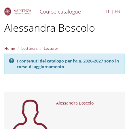
Course catalogue
IT
EN
S
Alessandra Boscolo
k
i
p
t
Home
Lecturers
Lecturer
o
m
I contenuti del catalogo per l'a.a. 2026-2027 sono in
a
corso di aggiornamento
i
n
c
o
n
t
e
Alessandra Boscolo
n
t