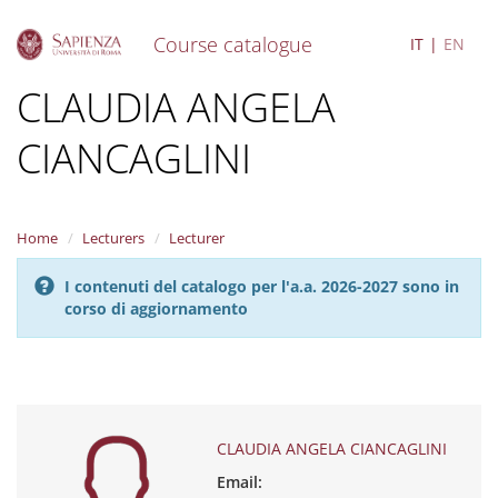
Course catalogue
IT
EN
S
CLAUDIA ANGELA
k
i
CIANCAGLINI
p
t
o
m
a
Home
Lecturers
Lecturer
i
n
I contenuti del catalogo per l'a.a. 2026-2027 sono in
c
corso di aggiornamento
o
n
t
e
n
t
CLAUDIA ANGELA CIANCAGLINI
Email: