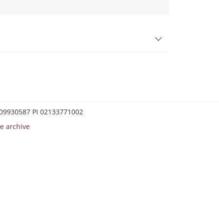
0209930587 PI 02133771002
e archive