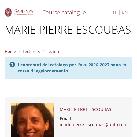
Course catalogue
IT
EN
S
MARIE PIERRE ESCOUBAS
k
i
p
t
Home
Lecturers
Lecturer
o
m
I contenuti del catalogo per l'a.a. 2026-2027 sono in
a
corso di aggiornamento
i
n
c
o
n
t
e
MARIE PIERRE ESCOUBAS
n
Email:
t
mariepierre.escoubas@uniroma
1.it