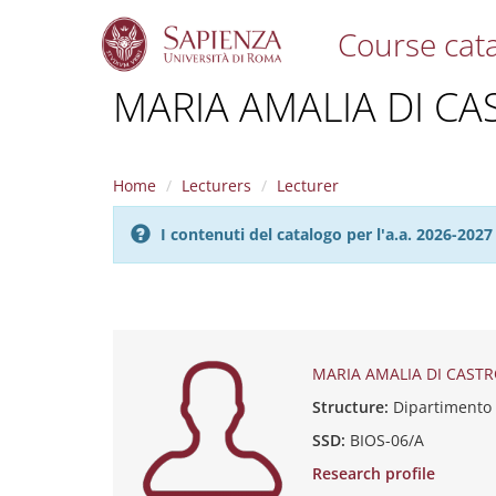
Course cat
S
MARIA AMALIA DI CA
k
i
p
t
Home
Lecturers
Lecturer
o
m
I contenuti del catalogo per l'a.a. 2026-20
a
i
n
c
o
n
t
MARIA AMALIA DI CAST
e
Structure:
Dipartimento
n
t
SSD:
BIOS-06/A
Research profile