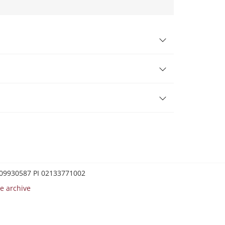
0209930587 PI 02133771002
e archive