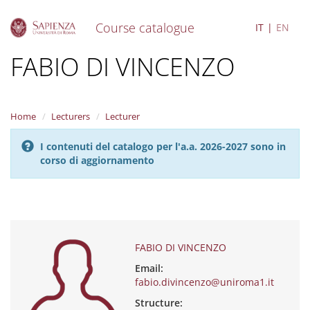
Course catalogue
IT
EN
S
FABIO DI VINCENZO
k
i
p
t
Home
Lecturers
Lecturer
o
m
I contenuti del catalogo per l'a.a. 2026-2027 sono in
a
corso di aggiornamento
i
n
c
o
n
t
e
FABIO DI VINCENZO
n
Email:
t
fabio.divincenzo@uniroma1.it
Structure: