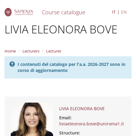
Course catalogue
IT
EN
S
LIVIA ELEONORA BOVE
k
i
p
t
Home
Lecturers
Lecturer
o
m
I contenuti del catalogo per l'a.a. 2026-2027 sono in
a
corso di aggiornamento
i
n
c
o
n
t
e
LIVIA ELEONORA BOVE
n
Email:
t
liviaeleonora.bove@uniroma1.it
Structure: