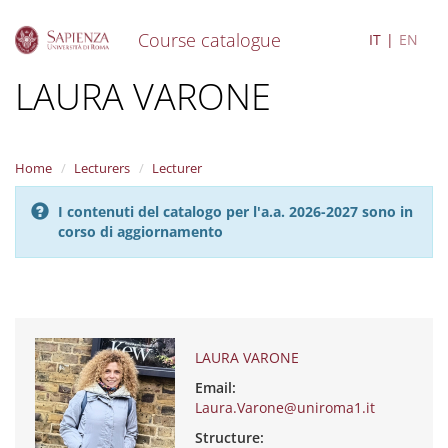
Course catalogue
IT
EN
S
LAURA VARONE
k
i
p
t
Home
Lecturers
Lecturer
o
m
I contenuti del catalogo per l'a.a. 2026-2027 sono in
a
corso di aggiornamento
i
n
c
o
n
t
e
LAURA VARONE
n
Email:
t
Laura.Varone@uniroma1.it
Structure: