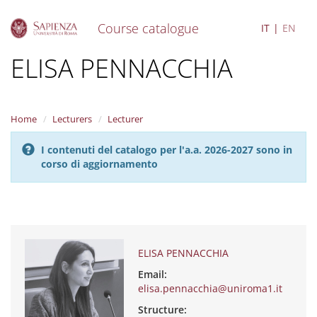
Course catalogue
IT
EN
S
ELISA PENNACCHIA
k
i
p
t
Home
Lecturers
Lecturer
o
m
I contenuti del catalogo per l'a.a. 2026-2027 sono in
a
corso di aggiornamento
i
n
c
o
n
t
e
ELISA PENNACCHIA
n
Email:
t
elisa.pennacchia@uniroma1.it
Structure: