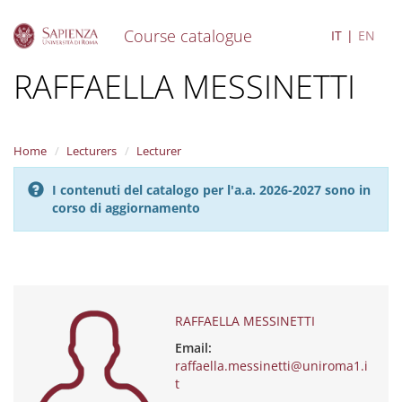
Course catalogue
IT
EN
S
RAFFAELLA MESSINETTI
k
i
p
t
Home
Lecturers
Lecturer
o
m
I contenuti del catalogo per l'a.a. 2026-2027 sono in
a
corso di aggiornamento
i
n
c
o
n
t
e
RAFFAELLA MESSINETTI
n
Email:
t
raffaella.messinetti@uniroma1.i
t