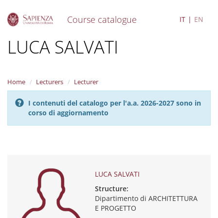
Course catalogue
IT
EN
S
LUCA SALVATI
k
i
p
t
Home
Lecturers
Lecturer
o
m
I contenuti del catalogo per l'a.a. 2026-2027 sono in
a
corso di aggiornamento
i
n
c
o
n
t
e
LUCA SALVATI
n
Structure:
t
Dipartimento di ARCHITETTURA
E PROGETTO