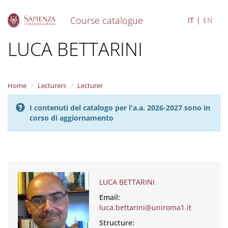
Course catalogue
IT
EN
S
LUCA BETTARINI
k
i
p
t
Home
Lecturers
Lecturer
o
m
I contenuti del catalogo per l'a.a. 2026-2027 sono in
a
corso di aggiornamento
i
n
c
o
n
t
e
LUCA BETTARINI
n
Email:
t
luca.bettarini@uniroma1.it
Structure: