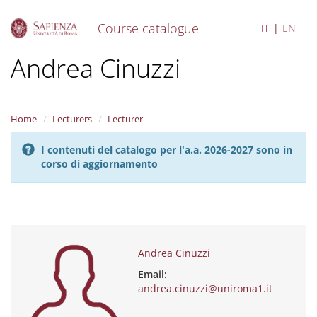
Course catalogue
IT
EN
S
Andrea Cinuzzi
k
i
p
t
Home
Lecturers
Lecturer
o
m
I contenuti del catalogo per l'a.a. 2026-2027 sono in
a
corso di aggiornamento
i
n
c
o
n
t
e
Andrea Cinuzzi
n
Email:
t
andrea.cinuzzi@uniroma1.it