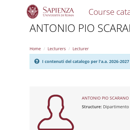
Course cat
S
ANTONIO PIO SCAR
k
i
p
t
Home
Lecturers
Lecturer
o
m
I contenuti del catalogo per l'a.a. 2026-20
a
i
n
c
o
n
t
ANTONIO PIO SCARANO
e
Structure:
Dipartimento
n
t