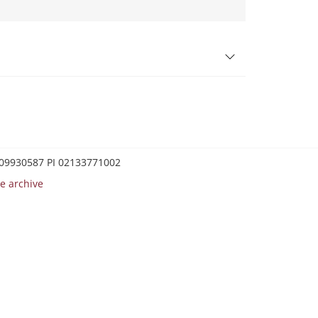
0209930587 PI 02133771002
e archive