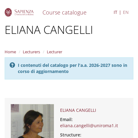
Course catalogue
IT
EN
S
ELIANA CANGELLI
k
i
p
t
Home
Lecturers
Lecturer
o
m
I contenuti del catalogo per l'a.a. 2026-2027 sono in
a
corso di aggiornamento
i
n
c
o
n
t
e
ELIANA CANGELLI
n
Email:
t
eliana.cangelli@uniroma1.it
Structure: