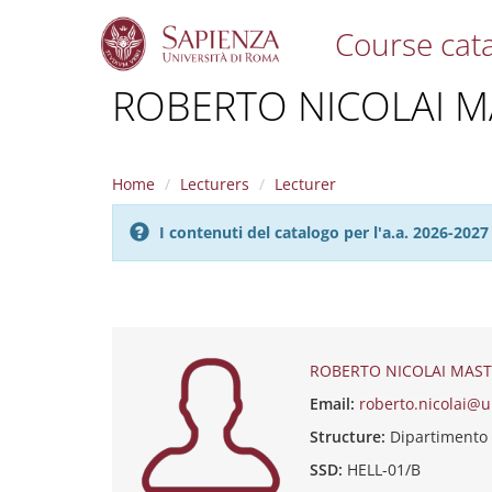
Course cat
S
ROBERTO NICOLAI 
k
i
p
t
Home
Lecturers
Lecturer
o
m
I contenuti del catalogo per l'a.a. 2026-20
a
i
n
c
o
n
t
ROBERTO NICOLAI MAS
e
Email:
roberto.nicolai@u
n
t
Structure:
Dipartimento
SSD:
HELL-01/B