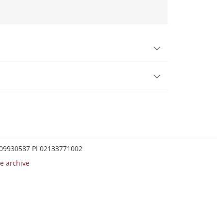
0209930587 PI 02133771002
e archive