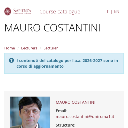
Course catalogue
IT
EN
S
MAURO COSTANTINI
k
i
p
t
Home
Lecturers
Lecturer
o
m
I contenuti del catalogo per l'a.a. 2026-2027 sono in
a
corso di aggiornamento
i
n
c
o
n
t
e
MAURO COSTANTINI
n
Email:
t
mauro.costantini@uniroma1.it
Structure: