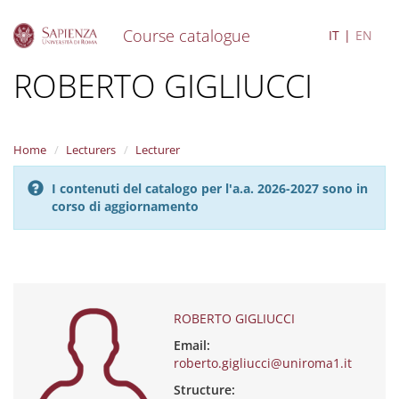
Course catalogue
IT
EN
S
ROBERTO GIGLIUCCI
k
i
p
t
Home
Lecturers
Lecturer
o
m
I contenuti del catalogo per l'a.a. 2026-2027 sono in
a
corso di aggiornamento
i
n
c
o
n
t
e
ROBERTO GIGLIUCCI
n
Email:
t
roberto.gigliucci@uniroma1.it
Structure: