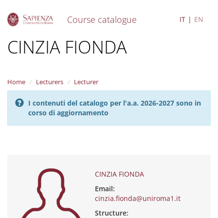
Course catalogue
IT
EN
S
CINZIA FIONDA
k
i
p
t
Home
Lecturers
Lecturer
o
m
I contenuti del catalogo per l'a.a. 2026-2027 sono in
a
corso di aggiornamento
i
n
c
o
n
t
e
CINZIA FIONDA
n
Email:
t
cinzia.fionda@uniroma1.it
Structure: