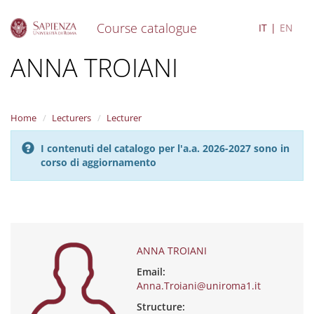
Course catalogue
IT
EN
S
ANNA TROIANI
k
i
p
t
Home
Lecturers
Lecturer
o
m
I contenuti del catalogo per l'a.a. 2026-2027 sono in
a
corso di aggiornamento
i
n
c
o
n
t
e
ANNA TROIANI
n
Email:
t
Anna.Troiani@uniroma1.it
Structure: