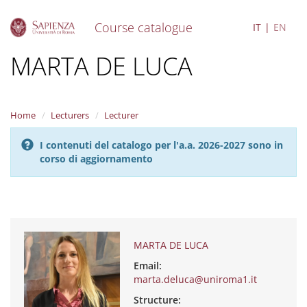
Course catalogue
IT
EN
S
MARTA DE LUCA
k
i
p
t
Home
Lecturers
Lecturer
o
m
I contenuti del catalogo per l'a.a. 2026-2027 sono in
a
corso di aggiornamento
i
n
c
o
n
t
e
MARTA DE LUCA
n
Email:
t
marta.deluca@uniroma1.it
Structure: