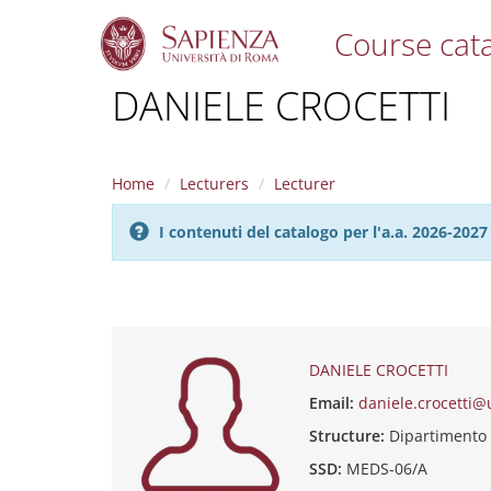
Course cat
S
DANIELE CROCETTI
k
i
p
t
Home
Lecturers
Lecturer
o
m
I contenuti del catalogo per l'a.a. 2026-20
a
i
n
c
o
n
t
DANIELE CROCETTI
e
Email:
daniele.crocetti@
n
t
Structure:
Dipartimento
SSD:
MEDS-06/A