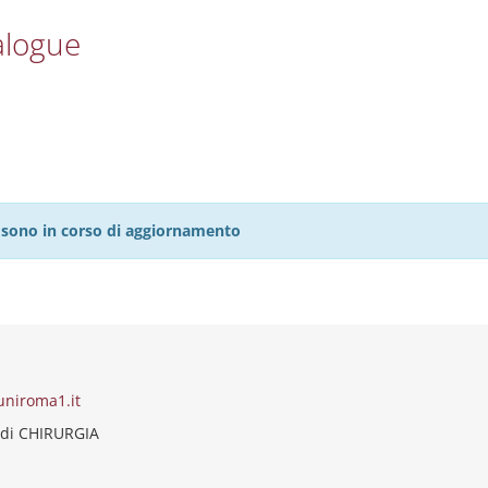
alogue
27 sono in corso di aggiornamento
uniroma1.it
 di CHIRURGIA