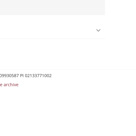
0209930587 PI 02133771002
e archive