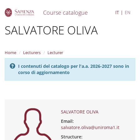
Course catalogue
IT
EN
S
SALVATORE OLIVA
k
i
p
t
Home
Lecturers
Lecturer
o
m
I contenuti del catalogo per l'a.a. 2026-2027 sono in
a
corso di aggiornamento
i
n
c
o
n
t
e
SALVATORE OLIVA
n
Email:
t
salvatore.oliva@uniroma1.it
Structure: