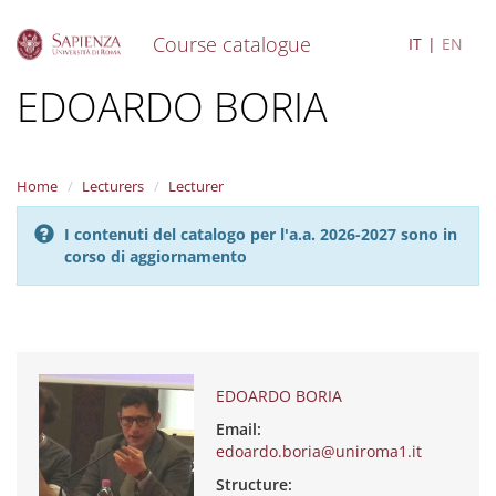
Course catalogue
IT
EN
S
EDOARDO BORIA
k
i
p
t
Home
Lecturers
Lecturer
o
m
I contenuti del catalogo per l'a.a. 2026-2027 sono in
a
corso di aggiornamento
i
n
c
o
n
t
e
EDOARDO BORIA
n
Email:
t
edoardo.boria@uniroma1.it
Structure: