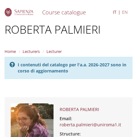
Course catalogue
IT
EN
S
ROBERTA PALMIERI
k
i
p
t
Home
Lecturers
Lecturer
o
m
I contenuti del catalogo per l'a.a. 2026-2027 sono in
a
corso di aggiornamento
i
n
c
o
n
t
e
ROBERTA PALMIERI
n
Email:
t
roberta.palmieri@uniroma1.it
Structure: