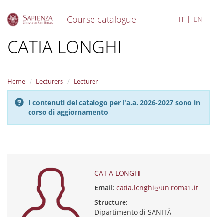
Course catalogue
IT
EN
S
CATIA LONGHI
k
i
p
t
Home
Lecturers
Lecturer
o
m
I contenuti del catalogo per l'a.a. 2026-2027 sono in
a
corso di aggiornamento
i
n
c
o
n
t
e
CATIA LONGHI
n
Email:
catia.longhi@uniroma1.it
t
Structure:
Dipartimento di SANITÀ