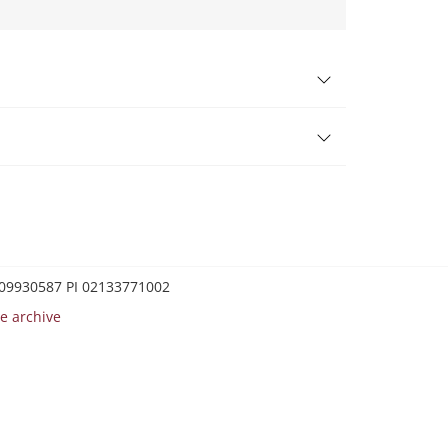
0209930587 PI 02133771002
e archive