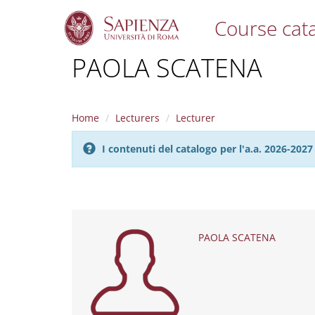
Course cat
S
PAOLA SCATENA
k
i
p
t
Home
Lecturers
Lecturer
o
m
I contenuti del catalogo per l'a.a. 2026-20
a
i
n
c
o
n
t
PAOLA SCATENA
e
n
t