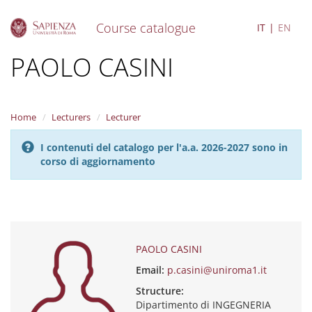
Course catalogue
IT
EN
S
PAOLO CASINI
k
i
p
t
Home
Lecturers
Lecturer
o
m
I contenuti del catalogo per l'a.a. 2026-2027 sono in
a
corso di aggiornamento
i
n
c
o
n
t
e
PAOLO CASINI
n
Email:
p.casini@uniroma1.it
t
Structure:
Dipartimento di INGEGNERIA