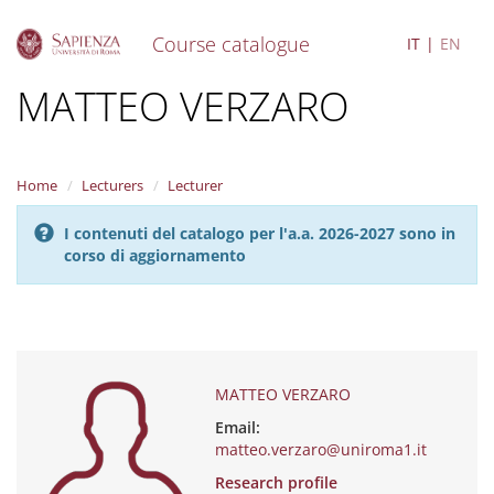
Course catalogue
IT
EN
S
MATTEO VERZARO
k
i
p
t
Home
Lecturers
Lecturer
o
m
I contenuti del catalogo per l'a.a. 2026-2027 sono in
a
corso di aggiornamento
i
n
c
o
n
t
e
MATTEO VERZARO
n
Email:
t
matteo.verzaro@uniroma1.it
Research profile