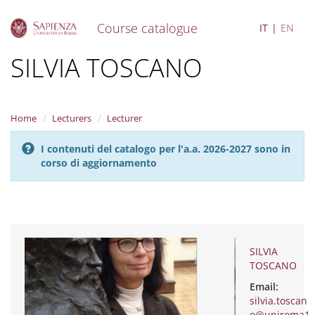
Course catalogue
IT
EN
S
SILVIA TOSCANO
k
i
p
t
Home
Lecturers
Lecturer
o
m
I contenuti del catalogo per l'a.a. 2026-2027 sono in
a
corso di aggiornamento
i
n
c
o
n
t
e
SILVIA
n
TOSCANO
t
Email:
silvia.toscan
o@uniroma1