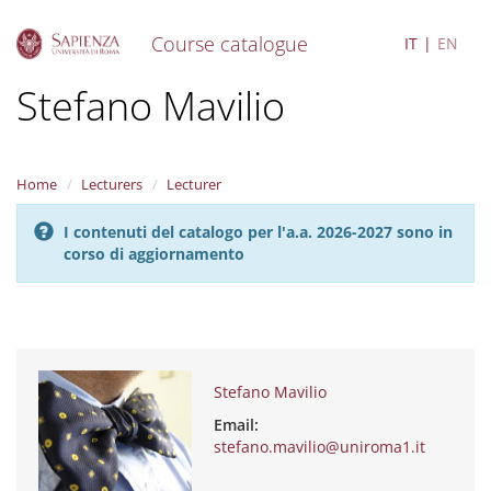
Course catalogue
IT
EN
S
Stefano Mavilio
k
i
p
t
Home
Lecturers
Lecturer
o
m
I contenuti del catalogo per l'a.a. 2026-2027 sono in
a
corso di aggiornamento
i
n
c
o
n
t
e
Stefano Mavilio
n
Email:
t
stefano.mavilio@uniroma1.it