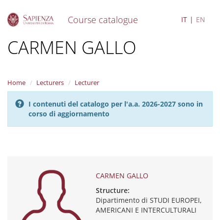
Course catalogue
IT
EN
S
CARMEN GALLO
k
i
p
t
Home
Lecturers
Lecturer
o
m
I contenuti del catalogo per l'a.a. 2026-2027 sono in
a
corso di aggiornamento
i
n
c
o
n
t
e
CARMEN GALLO
n
Structure:
t
Dipartimento di STUDI EUROPEI,
AMERICANI E INTERCULTURALI