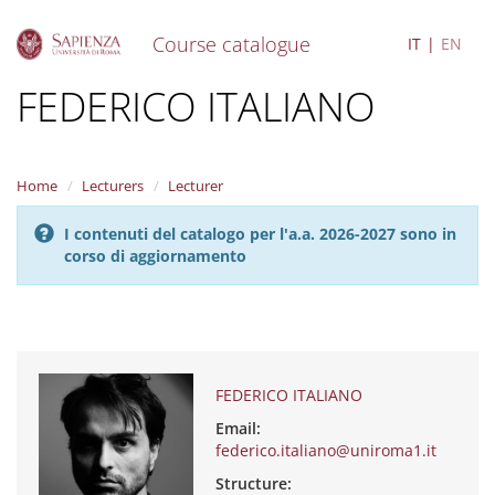
Course catalogue
IT
EN
S
FEDERICO ITALIANO
k
i
p
t
Home
Lecturers
Lecturer
o
m
I contenuti del catalogo per l'a.a. 2026-2027 sono in
a
corso di aggiornamento
i
n
c
o
n
t
e
FEDERICO ITALIANO
n
Email:
t
federico.italiano@uniroma1.it
Structure: