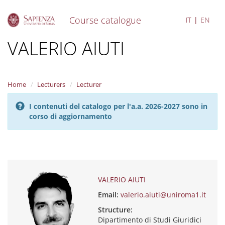
Course catalogue
IT
EN
S
VALERIO AIUTI
k
i
p
t
Home
Lecturers
Lecturer
o
m
I contenuti del catalogo per l'a.a. 2026-2027 sono in
a
corso di aggiornamento
i
n
c
o
n
t
e
VALERIO AIUTI
n
Email:
valerio.aiuti@uniroma1.it
t
Structure:
Dipartimento di Studi Giuridici