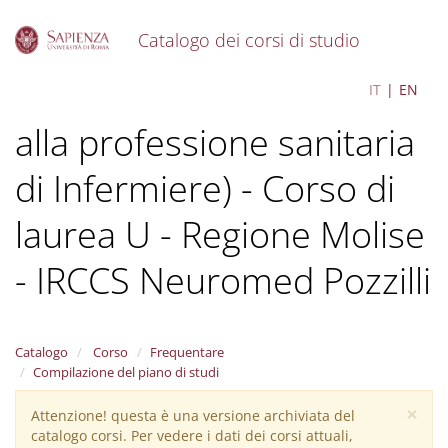
Catalogo dei corsi di studio
S
Infermieristica (abilitante
IT
EN
k
i
alla professione sanitaria
p
t
o
di Infermiere) - Corso di
m
a
laurea U - Regione Molise
i
n
- IRCCS Neuromed Pozzilli
c
o
n
t
Catalogo
Corso
Frequentare
e
Compilazione del piano di studi
n
t
×
Attenzione! questa è una versione archiviata del
Warning
catalogo corsi. Per vedere i dati dei corsi attuali,
message