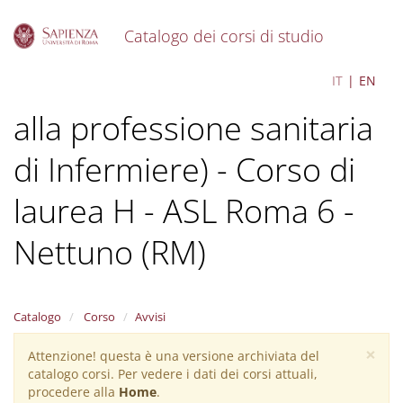
Catalogo dei corsi di studio
S
Infermieristica (abilitante
IT
EN
k
i
alla professione sanitaria
p
t
o
di Infermiere) - Corso di
m
a
laurea H - ASL Roma 6 -
i
n
Nettuno (RM)
c
o
n
t
Catalogo
Corso
Avvisi
e
n
×
t
Attenzione! questa è una versione archiviata del
Warning
catalogo corsi. Per vedere i dati dei corsi attuali,
message
procedere alla
Home
.